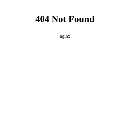
网站地图
米娜时尚网
米娜时尚网
服饰潮流
LIFE&STYLE;
美容情报