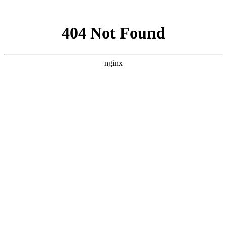
网站地图
米娜时尚网
米娜时尚网
服饰潮流
LIFE&STYLE;
美容情报