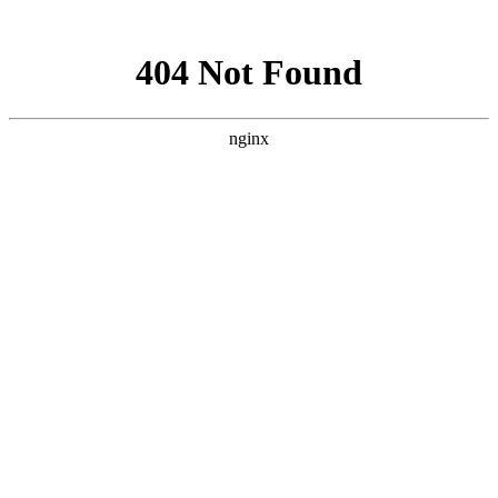
网站地图
米娜时尚网
米娜时尚网
服饰潮流
LIFE&STYLE;
美容情报